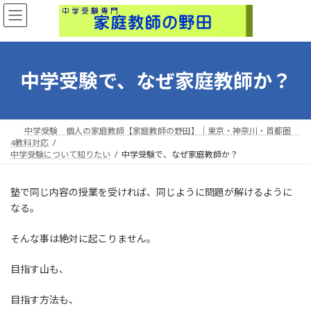
コ
ナ
ン
ビ
テ
ゲ
ン
ー
ツ
シ
中学受験で、なぜ家庭教師か？
へ
ョ
ス
ン
キ
に
ッ
移
プ
動
中学受験 個人の家庭教師【家庭教師の野田】｜東京・神奈川・首都圏
4教科対応
中学受験について知りたい
中学受験で、なぜ家庭教師か？
塾で同じ内容の授業を受ければ、同じように問題が解けるように
なる。
そんな事は絶対に起こりません。
目指す山も、
目指す方法も、