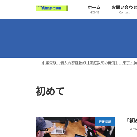
コ
ナ
ホーム
お問い合わ
ン
ビ
HOME
Contact
テ
ゲ
ン
ー
ツ
シ
へ
ョ
ス
ン
キ
に
ッ
移
中学受験 個人の家庭教師【家庭教師の野田】｜東京・神
プ
動
初めて
「初
更新情報
202