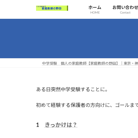
コ
ナ
ホーム
お問い合わ
ン
ビ
HOME
Contact
テ
ゲ
ン
ー
ツ
シ
へ
ョ
ス
ン
キ
に
ッ
移
中学受験 個人の家庭教師【家庭教師の野田】｜東京・神
プ
動
ある日突然中学受験することに。
初めて経験する保護者の方向けに、ゴールま
1
きっか
けは？