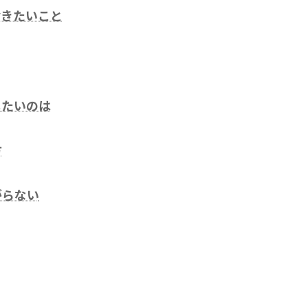
おきたいこと
したいのは
方
がらない