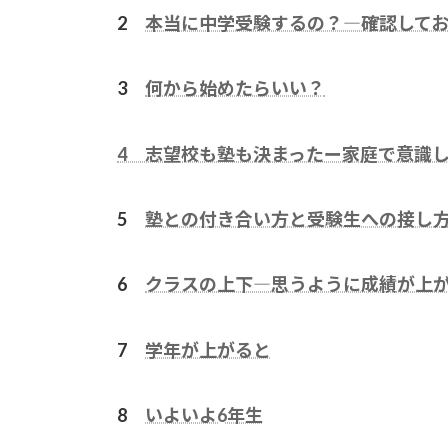
2
本当に中学受験するの？―確認して
3
何から始めたらいい？
4 志望校も塾も決まったー家庭で意識
5
塾との付き合い方と受験生への接し
6
クラスの上下―思うように成績が上
7
学年が上がると
8
いよいよ6年生